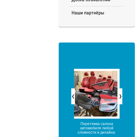
Наши партнёры
Перешив дверной карты
Перетяжка салона
Перетя
автомобиля любой
рулевого 
сложности и дизайна.
подушки
SR