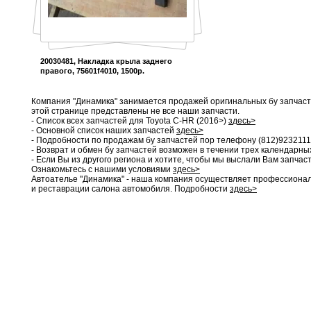
20030481, Накладка крыла заднего
правого, 75601f4010, 1500р.
Компания "Динамика" занимается продажей оригинальных бу запчаст
этой странице представлены не все наши запчасти.
- Список всех запчастей для Toyota C-HR (2016>)
з
д
есь>
- Основной список наших запчастей
здесь>
- Подробности по продажам бу запчастей пор телефону (812)9232111
- Возврат и обмен бу запчастей возможен в течении трех календарны
- Если Вы из другого региона и хотите, чтобы мы выслали Вам запча
Ознакомьтесь с нашими условиями
здесь>
Автоателье "Динамика" - наша компания осуществляет профессионал
и реставрации салона автомобиля. Подробности
здесь>
жка накладки
Перетяжка рулевого
Перетяжка торпедо и
Перетя
колеса и ремонт
колеса
восстановление
 безопасности
работоспособности
S AIRBAG
подушек безопасности