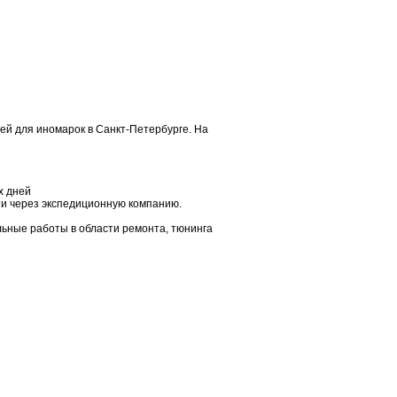
ей для иномарок в Санкт-Петербурге. На
х дней
сти через экспедиционную компанию.
ьные работы в области ремонта, тюнинга
жка потолка
Перешив дверной карты
Перетяжка салона
автомобиля любой
сложности и дизайна.