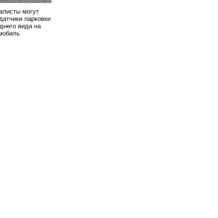
алисты могут
датчики парковки
днего вида на
мобиль