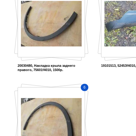
20030480, Накладка крыла заднего
19101513, 52453f4010,
правого, 75601f4010, 1500р.
6